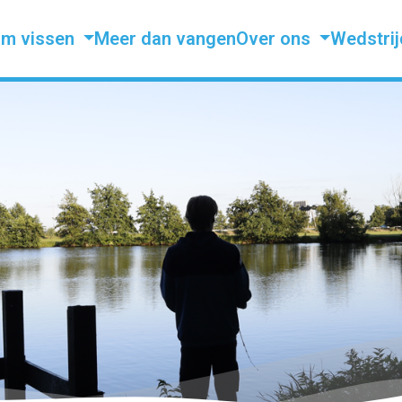
m vissen
Meer dan vangen
Over ons
Wedstri