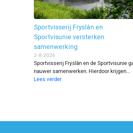
Sportvisserij Fryslân en
Sportvisunie versterken
samenwerking
2-8-2026
Sportvisserij Fryslân en de Sportvisunie g
nauwer samenwerken. Hierdoor krijgen
sportvissers met de Fiskfergunning of
Lees verder
VISpas toegang tot een aantal nieuwe
wateren. Beide organisaties willen
sportvissers en aangesloten
hengelsportverenigingen daarmee beter v
dienst zijn.