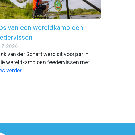
ips van een wereldkampioen
edervissen
-7-2026
ank van der Schaft werd dit voorjaar in
alië wereldkampioen feedervissen met
am Holland. Individueel pakte hij ook nog
es verder
ons. Aan Zijkanaal B bij Spaarnwoude laat
j zien welke lessen iedere feedervisser uit
e WK-aanpak kan halen.