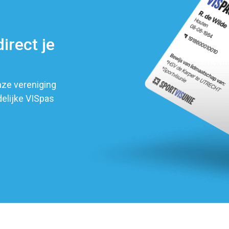
irect je
nze vereniging
delijke VISpas